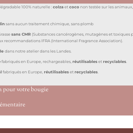
dégradable 100% naturelle :
colza
et
coco
non testée sur les animaux,
lin
sans aucun traitement chimique, sans plomb
Grasse
sans CMR
(Substances cancérogènes, mutagènes et toxiques po
ux recommandations IFRA (International Fragrance Association).
ale
dans notre atelier dans les Landes.
e
fabriqués en Europe, rechargeables,
réutilisables
et
recyclables
.
l
fabriqués en Europe,
réutilisables
et
recyclables
.
n pour votre bougie
émentaire