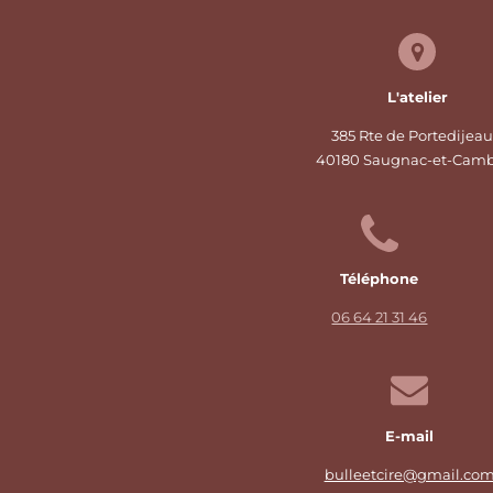
L'atelier
385 Rte de Portedijeau
40180 Saugnac-et-Cam
Téléphone
06 64 21 31 46
E-mail
bulleetcire@gmail.co