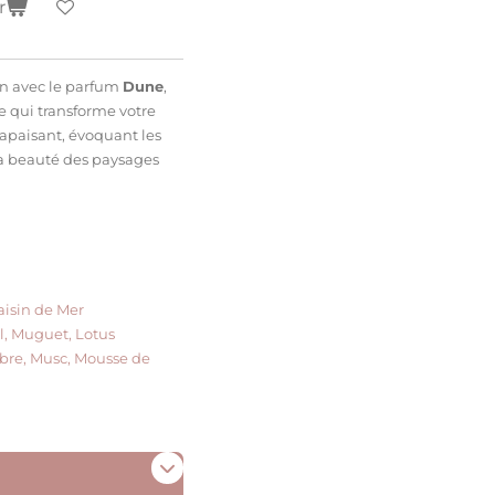
r
an avec le parfum
Dune
,
ée qui transforme votre
t apaisant, évoquant les
a beauté des paysages
aisin de Mer
l, Muguet, Lotus
mbre, Musc, Mousse de