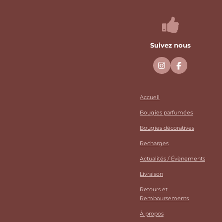
Suivez nous
I
F
n
a
s
c
t
e
a
b
Accueil
g
o
r
o
Bougies parfumées
a
k
m
Bougies décoratives
Recharges
Actualités / Évènements
Livraison
Retours et
Remboursements
À propos