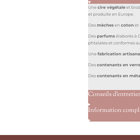
Une
cire végétale
et bio
et produite en Europe.
Des
mèches
en
coton
et
Des
parfums
élaborés à 
phtalates et conformes a
Une
fabrication artisan
Des
contenants en verr
Des
contenants en méta
Conseils d’entretie
Information compl