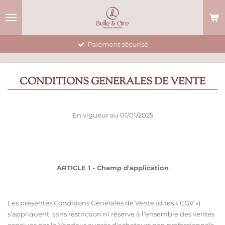
Passer
au
contenu
principal
Paiement sécurisé
CONDITIONS GENERALES DE VENTE
En vigueur au 01/01/2025
ARTICLE 1 - Champ d'application
Les présentes Conditions Générales de Vente (dites « CGV »)
s'appliquent, sans restriction ni réserve à l'ensemble des ventes
conclues par le Vendeur auprès d'acheteurs non professionnels