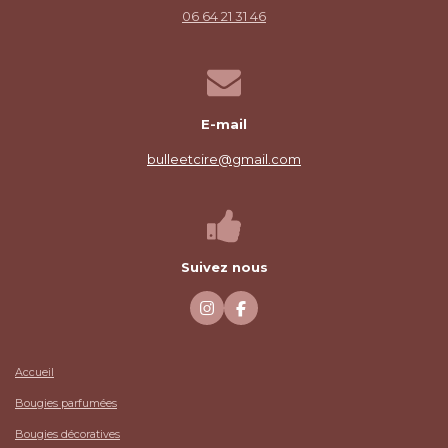
06 64 21 31 46
E-mail
bulleetcire@gmail.com
Suivez nous
I
F
n
a
s
c
t
e
a
b
Accueil
g
o
r
o
Bougies parfumées
a
k
m
Bougies décoratives