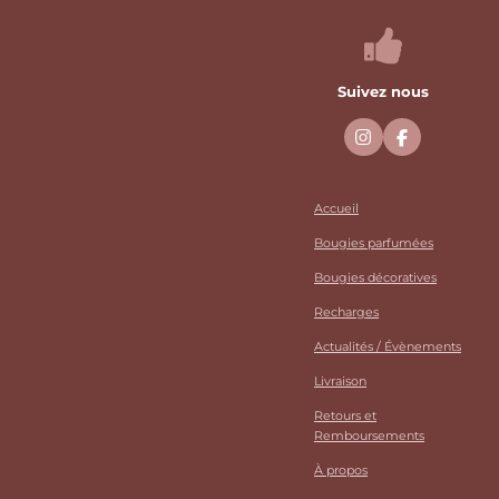
Suivez nous
I
F
n
a
s
c
t
e
a
b
Accueil
g
o
r
o
Bougies parfumées
a
k
m
Bougies décoratives
Recharges
Actualités / Évènements
Livraison
Retours et
Remboursements
À propos