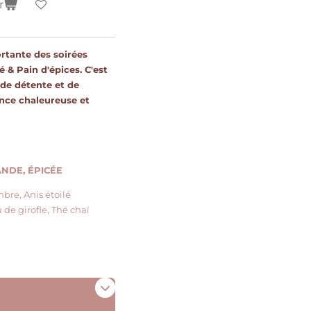
r
rtante des soirées
 & Pain d'épices. C'est
de détente et de
ance chaleureuse et
DE, ÉPICÉE
re, Anis étoilé
 de girofle, Thé chaï