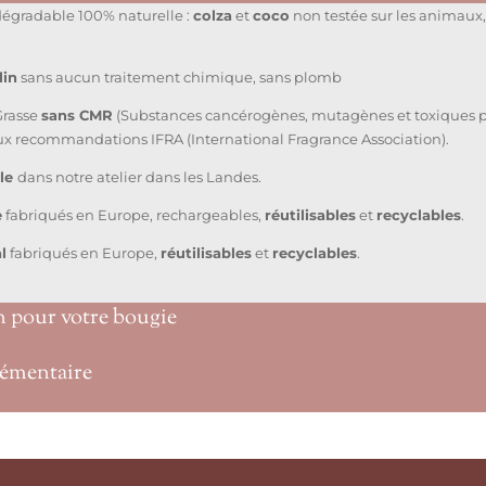
dégradable 100% naturelle :
colza
et
coco
non testée sur les animaux,
lin
sans aucun traitement chimique, sans plomb
Grasse
sans CMR
(Substances cancérogènes, mutagènes et toxiques po
ux recommandations IFRA (International Fragrance Association).
ale
dans notre atelier dans les Landes.
e
fabriqués en Europe, rechargeables,
réutilisables
et
recyclables
.
l
fabriqués en Europe,
réutilisables
et
recyclables
.
n pour votre bougie
émentaire