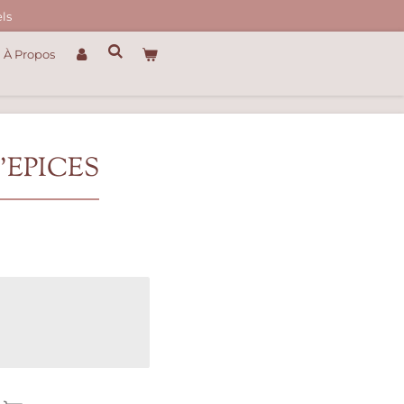
ls
À Propos
'EPICES