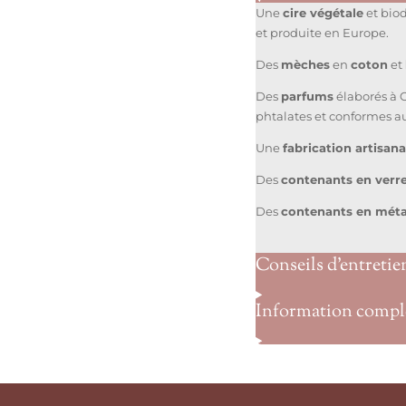
Une
cire végétale
et bio
et produite en Europe.
Des
mèches
en
coton
et
Des
parfums
élaborés à 
phtalates et conformes a
Une
fabrication artisan
Des
contenants en verr
Des
contenants en méta
Conseils d’entretie
Information compl