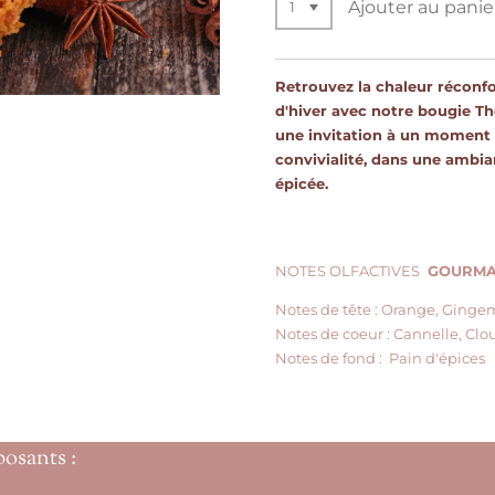
Ajouter au panie
Retrouvez la chaleur réconfo
d'hiver avec n
otre bougie Thé
une invitation à un moment
convivialité, dans une ambi
épicée.
NOTES OLFACTIVES
GOURMAN
Notes de tête :
Orange, Gingemb
Notes de coeur :
Cannelle, Clou
Notes de fond :
Pain d'épices
posants :