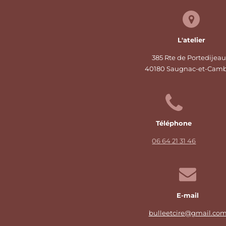
L'atelier
385 Rte de Portedijeau
40180 Saugnac-et-Cam
Téléphone
06 64 21 31 46
E-mail
bulleetcire@gmail.co