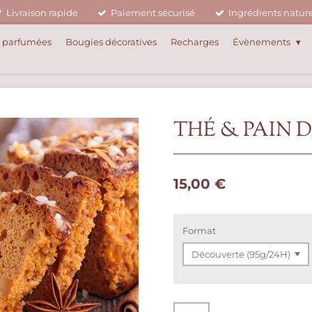
Livraison rapide
Paiement sécurisé
Ingrédients nature
 parfumées
Bougies décoratives
Recharges
Évènements
THÉ & PAIN D
15,00 €
Format