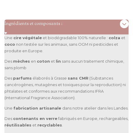
Ingrédients et composants :
Une
cire végétale
et biodégradable 100% naturelle :
colza
et
coco
non testée sur les animaux, sans OGM ni pesticides et
produite en Europe.
Des
mèches
en
coton
et
lin
sans aucun traitement chimique,
sans plomb
Des
parfums
élaborés à Grasse
sans CMR
(Substances
cancérogènes, mutagènes et toxiques pour la reproduction) ni
phtalates et conformes aux recommandations IFRA
(International Fragrance Association).
Une
fabrication artisanale
dans notre atelier dans les Landes.
Des
contenants en verre
fabriqués en Europe, rechargeables,
réutilisables
et
recyclables
.