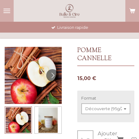
Passer
au
contenu
principal
Livraison rapide
POMME
CANNELLE
15,00 €
Format
Ajouter