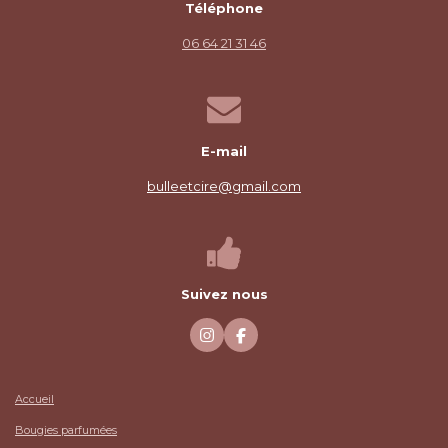
Téléphone
06 64 21 31 46
E-mail
bulleetcire@gmail.com
Suivez nous
I
F
n
a
s
c
t
e
a
b
Accueil
g
o
r
o
Bougies parfumées
a
k