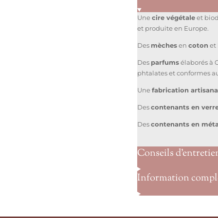
Une
cire végétale
et bio
et produite en Europe.
Des
mèches
en
coton
et
Des
parfums
élaborés à 
phtalates et conformes a
Une
fabrication artisan
Des
contenants en verr
Des
contenants en méta
Conseils d’entretie
Information compl