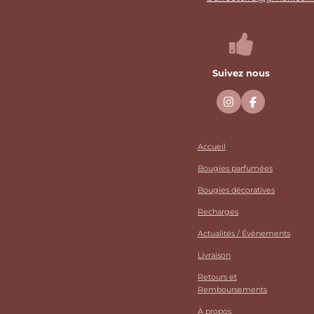
Suivez nous
I
F
n
a
s
c
t
e
a
b
Accueil
g
o
r
o
Bougies parfumées
a
k
m
Bougies décoratives
Recharges
Actualités / Évènements
Livraison
Retours et
Remboursements
À propos