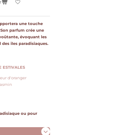
r
pportera une touche
. Son parfum crée une
voûtante, évoquant les
l des iles paradisiaques.
 ESTIVALES
leur d'oranger
 jasmin
radisiaque ou pour