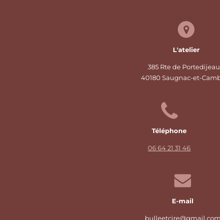
L'atelier
385 Rte de Portedijeau
40180 Saugnac-et-Cam
Téléphone
06 64 21 31 46
E-mail
bulleetcire@gmail.co