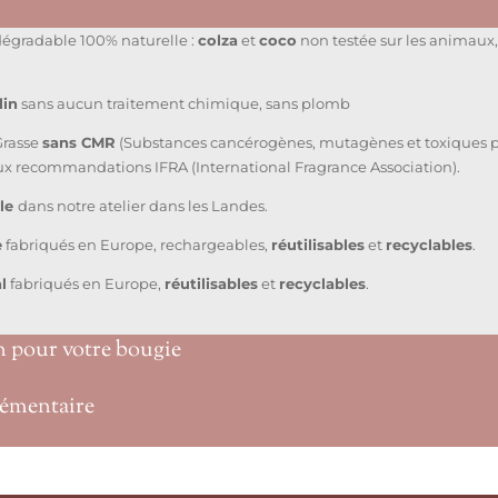
dégradable 100% naturelle :
colza
et
coco
non testée sur les animaux,
lin
sans aucun traitement chimique, sans plomb
Grasse
sans CMR
(Substances cancérogènes, mutagènes et toxiques po
ux recommandations IFRA (International Fragrance Association).
ale
dans notre atelier dans les Landes.
e
fabriqués en Europe, rechargeables,
réutilisables
et
recyclables
.
l
fabriqués en Europe,
réutilisables
et
recyclables
.
n pour votre bougie
émentaire