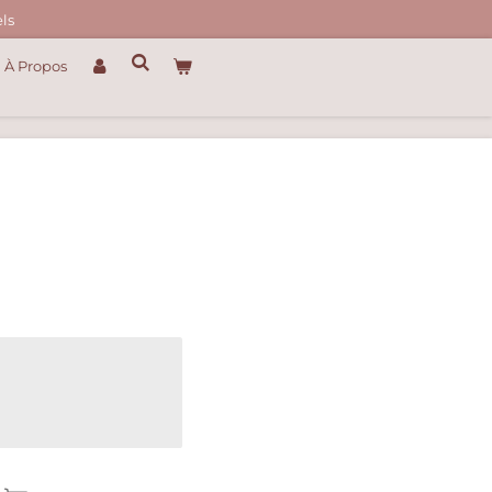
ls
À Propos