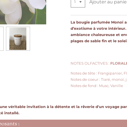
Ajouter au panie
La bougie parfumée Monoï a
d’exotisme à votre intérieur
ambiance chaleureuse et en
plages de sable fin et le solei
NOTES OLFACTIVES :
FLORALE
Notes de tête : Frangipanier, F
Notes de coeur : Tiaré, monoï,
Notes de fond : Musc, Vanille
ne véritable invitation à la détente et la rêverie d'un voyage pa
é installé.
posants :