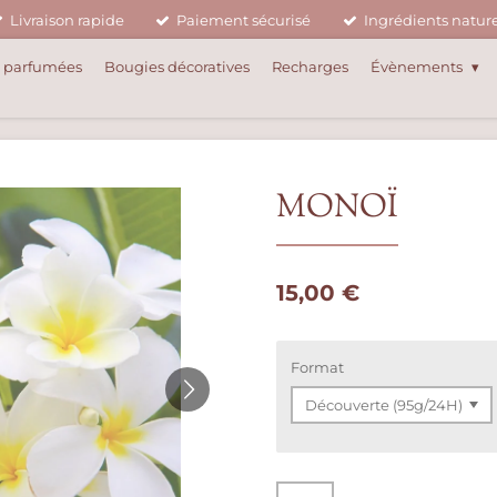
Livraison rapide
Paiement sécurisé
Ingrédients nature
 parfumées
Bougies décoratives
Recharges
Évènements
MONOÏ
15,00 €
Format